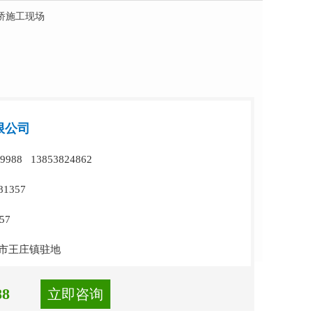
桥施工现场
限公司
988 13853824862
1357
57
市王庄镇驻地
88
立即咨询