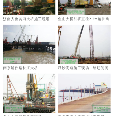
济南齐鲁黄河大桥施工现场
鱼山大桥引桥直径2.2m钢护筒
（内护筒）沉放
南京浦仪路长江大桥
呼沙高速施工现场，钢筋笼沉
放